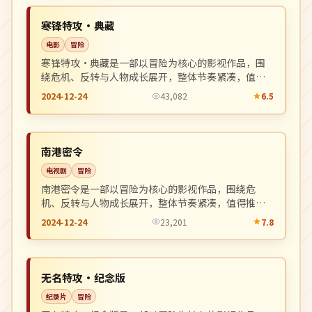
NEW
日本
寒锋特攻·典藏
电影
冒险
寒锋特攻·典藏是一部以冒险为核心的影视作品，围
绕危机、反转与人物成长展开，整体节奏紧凑，值得
推荐观看。
2024-12-24
43,082
6.5
4K
NEW
中国
南港密令
电视剧
冒险
南港密令是一部以冒险为核心的影视作品，围绕危
机、反转与人物成长展开，整体节奏紧凑，值得推荐
观看。
2024-12-24
23,201
7.8
连载中
NEW
英国
无名特攻·纪念版
纪录片
冒险