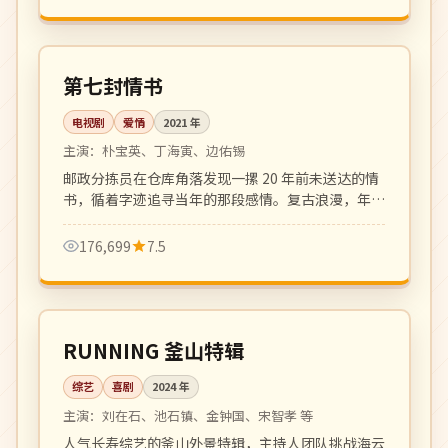
全 16 集
完结
韩国
第七封情书
电视剧
爱情
2021
年
主演：
朴宝英、丁海寅、边佑锡
邮政分拣员在仓库角落发现一摞 20 年前未送达的情
书，循着字迹追寻当年的那段感情。复古浪漫，年代
质感细腻。
176,699
7.5
更新至 4 期
热播
韩国
RUNNING 釜山特辑
综艺
喜剧
2024
年
主演：
刘在石、池石镇、金钟国、宋智孝 等
人气长寿综艺的釜山外景特辑，主持人团队挑战海云