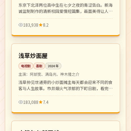
东京下北泽两位高中生在七夕之夜的青涩告白。新海
诚监制制作的清新校园爱情短篇集，画面美得让人屏
息。
183,938
8.2
全 10 集
完结
日本
浅草炒面屋
电视剧
喜剧
2024
年
主演：
阿部宽、满岛光、神木隆之介
浅草仲见世通旁的小炒面摊主每天都会迎来不同的食
客与人生故事。市井烟火气浓郁的下町日剧，看完想
立刻吃一碗炒面。
183,088
7.4
108 分钟
热播
日本