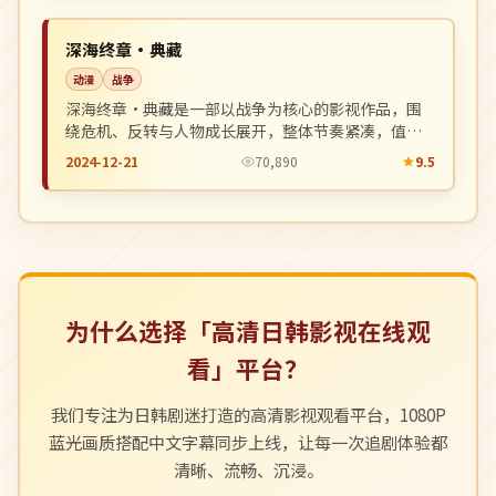
NEW
美国
深海终章·典藏
动漫
战争
深海终章·典藏是一部以战争为核心的影视作品，围
绕危机、反转与人物成长展开，整体节奏紧凑，值得
推荐观看。
2024-12-21
70,890
9.5
为什么选择「高清日韩影视在线观
看」平台？
我们专注为日韩剧迷打造的高清影视观看平台，1080P
蓝光画质搭配中文字幕同步上线，让每一次追剧体验都
清晰、流畅、沉浸。