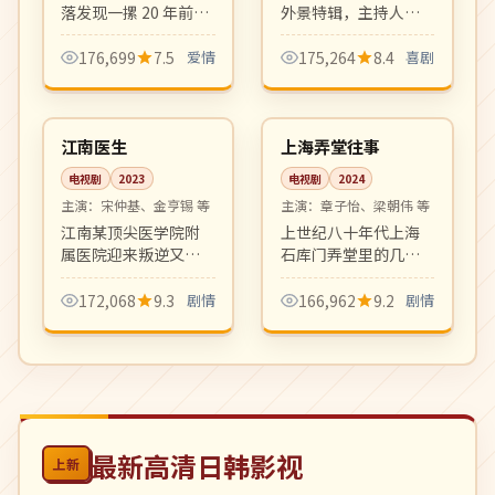
落发现一摞 20 年前未
外景特辑，主持人团
送达的情书，循着字
队挑战海云台、广安
迹追寻当年的那段感
里夜市等地标的极限
176,699
7.5
爱情
175,264
8.4
喜剧
情。复古浪漫，年代
任务，笑点密集、节
16:07
30:31
质感细腻。
奏明快。
热播
完结
韩国
中国
江南医生
上海弄堂往事
电视剧
2023
电视剧
2024
主演：
宋仲基、金亨锡 等
主演：
章子怡、梁朝伟 等
江南某顶尖医学院附
上世纪八十年代上海
属医院迎来叛逆又天
石库门弄堂里的几户
才的胸外科主治医
人家，跨越三十年的
师，从医疗事故、医
家族变迁与城市记
172,068
9.3
剧情
166,962
9.2
剧情
院政治到师徒情谊，
忆。年代质感细腻，
剧情节奏紧凑，台词
群像剧的高水准之
犀利。
作。
最新高清日韩影视
上新