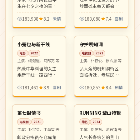
生在七夕之夜的青涩
炒面摊主每天都会迎
告白。新海诚监制制
来不同的食客与人生
作的清新校园爱情短
故事。市井烟火气浓
183,938
8.2
爱情
183,088
7.4
喜剧
篇集，画面美得让人
郁的下町日剧，看完
99:08
16:21
屏息。
想立刻吃一碗炒面。
热播
完结
日本
韩国
小笼包与新干线
守护明知洞
电影
2022
电视剧
2022
主演：
绫濑遥、阿部宽 等
主演：
朴叙俊、徐玄振 等
热爱中华料理的女主
弘大旁的明知洞街区
乘新干线一路西行寻
面临拆迁，老居民与
找最好吃的小笼包，
新一代年轻人共同守
沿途遇到形形色色的
护社区记忆。城市变
181,462
8.9
喜剧
180,853
8.4
剧情
旅伴。轻松愉快的美
迁主题的现实剧情
16:48
04:39
食公路喜剧。
剧，温情厚重。
完结
热播
韩国
韩国
第七封情书
RUNNING 釜山特辑
电视剧
2021
综艺
2024
主演：
朴宝英、丁海寅 等
主演：
刘在石、池石镇 等
邮政分拣员在仓库角
人气长寿综艺的釜山