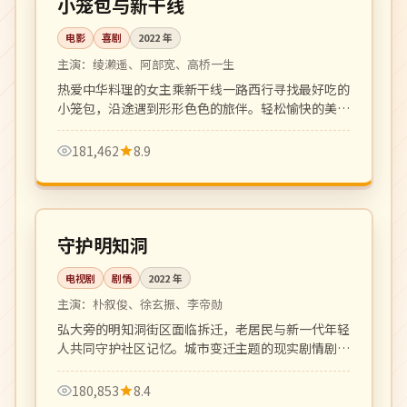
小笼包与新干线
电影
喜剧
2022
年
主演：
绫濑遥、阿部宽、高桥一生
热爱中华料理的女主乘新干线一路西行寻找最好吃的
小笼包，沿途遇到形形色色的旅伴。轻松愉快的美食
公路喜剧。
181,462
8.9
全 16 集
完结
韩国
守护明知洞
电视剧
剧情
2022
年
主演：
朴叙俊、徐玄振、李帝勋
弘大旁的明知洞街区面临拆迁，老居民与新一代年轻
人共同守护社区记忆。城市变迁主题的现实剧情剧，
温情厚重。
180,853
8.4