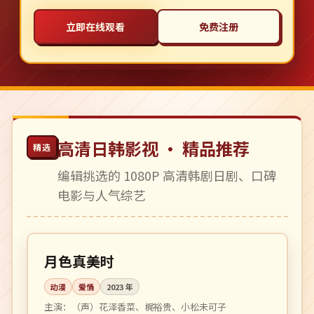
立即在线观看
免费注册
高清日韩影视 · 精品推荐
精选
编辑挑选的 1080P 高清韩剧日剧、口碑
电影与人气综艺
96 分钟
高分
日本
月色真美时
动漫
爱情
2023
年
主演：
（声）花泽香菜、梶裕贵、小松未可子