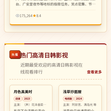
台、广安里夜市等地标的极限任务，笑点密集、节奏
明快。
175,264
8.4
热门高清日韩影视
热播
近期最受欢迎的高清日韩影视在
线观看排行
查看更多
96:41
10:27
高分
完结
日本
日本
月色真美时
浅草炒面屋
动漫
2023
电视剧
2024
主演：
（声）花泽香菜、
主演：
阿部宽、满岛光 等
梶裕贵 等
东京下北泽两位高中
浅草仲见世通旁的小