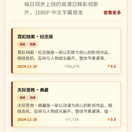
每日同步上线的高清日韩影视新
片，1080P 中文字幕首发
查看更多
热播
NEW
中国
霓虹档案·纪念版
动漫
犯罪
霓虹档案·纪念版是一部以犯罪为核心的影视作品，
围绕危机、反转与人物成长展开，整体节奏紧凑，值
得推荐观看。
2024-12-28
80,078
6.6
高分
NEW
美国
天际营救·典藏
动漫
动漫
天际营救·典藏是一部以动漫为核心的影视作品，围
绕危机、反转与人物成长展开，整体节奏紧凑，值得
推荐观看。
2024-12-28
7,734
8.8
4K